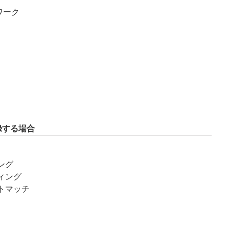
ワーク
録する場合
ング
ティング
ストマッチ