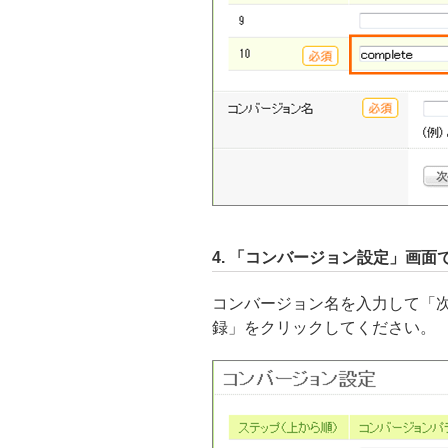
4. 「コンバージョン設定」画
コンバージョン名を入力して「
録」をクリックしてください。