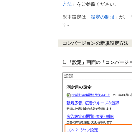
方法
」をご参照ください。
※本設定は「
設定の制限
」が、
す。
コンバージョンの新規設定方法
1. 「設定」画面の「コンバー