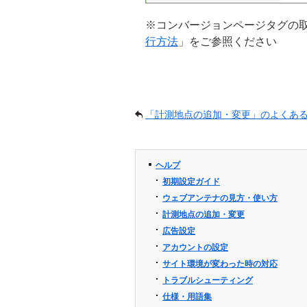
※コンバージョンページタグの
行方法
」をご参照ください
「計測地点の追加・変更」のよくあ
ヘルプ
初期設定ガイド
ウェブアンテナの見方・使い方
計測地点の追加・変更
広告設定
アカウントの設定
サイト環境が変わった時の対応
トラブルシューティング
仕様・用語集