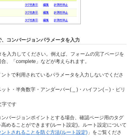
面で、コンバージョンパラメータを入力
タを入力してください。例えば、フォームの完了ページを
、「complete」などが考えられます。
イントで利用されているパラメータを入力しないでくださ
・半角数字・アンダーバー( _ )・ハイフン( – )・ピリ
文字です
コンバージョンポイントとする場合、確認ページ用のタグ
高めることができます(ルート設定)。ルート設定について
ントされることを防ぐ方法(ルート設定)
」をご覧くださ