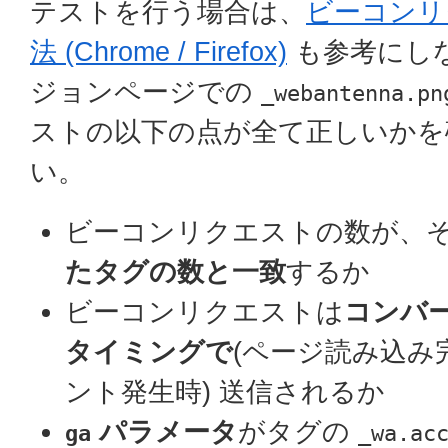
テストを行う場合は、
ビーコンリ
法 (Chrome / Firefox)
も参考にし
ジョンページでの
_webantenna.pn
ストの以下の点が全て正しいかを
い。
ビーコンリクエストの数が、
たタグの数と一致
するか
ビーコンリクエストは
コンバ
タイミングで
(ページ読み込み
ント発生時) 送信されるか
パラメータ
がタグの
ga
_wa.ac